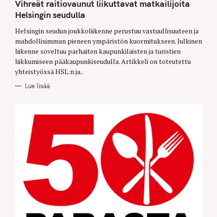
T
Vihreät raitiovaunut liikuttavat matkailijoita
E
G
Helsingin seudulla
O
R
Helsingin seudun joukkoliikenne perustuu vastuullisuuteen ja
I
E
mahdollisimman pieneen ympäristön kuormitukseen. Julkinen
S
liikenne soveltuu parhaiten kaupunkilaisten ja turistien
liikkumiseen pääkaupunkiseudulla. Artikkeli on toteutettu
yhteistyössä HSL:n ja..
Lue lisää