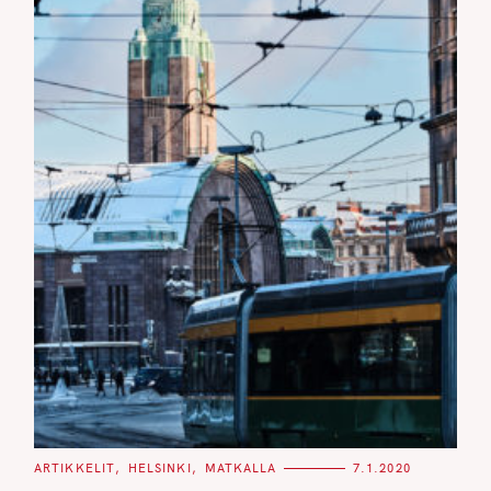
C
ARTIKKELIT
HELSINKI
MATKALLA
7.1.2020
A