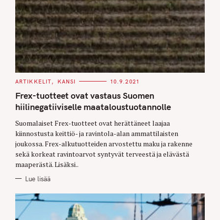
C
ARTIKKELIT
KANSI
10.9.2021
A
T
Frex-tuotteet ovat vastaus Suomen
E
G
hiilinegatiiviselle maataloustuotannolle
O
R
Suomalaiset Frex-tuotteet ovat herättäneet laajaa
I
E
kiinnostusta keittiö- ja ravintola-alan ammattilaisten
S
joukossa. Frex-alkutuotteiden arvostettu maku ja rakenne
sekä korkeat ravintoarvot syntyvät terveestä ja elävästä
maaperästä. Lisäksi..
Lue lisää