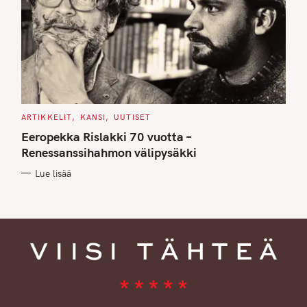
C
ARTIKKELIT
KANSI
UUTISET
A
T
Eeropekka Rislakki 70 vuotta –
E
G
Renessanssihahmon välipysäkki
O
R
Lue lisää
I
E
S