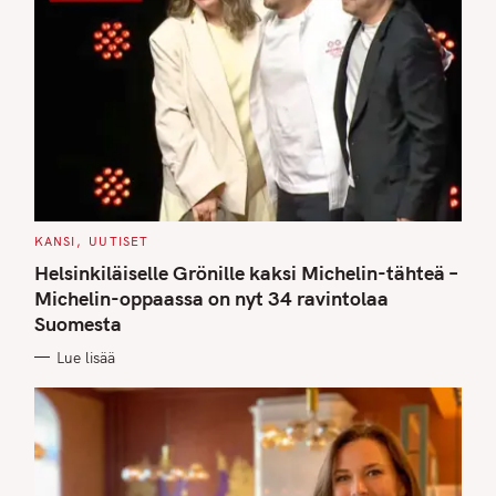
C
KANSI
UUTISET
A
T
Helsinkiläiselle Grönille kaksi Michelin-tähteä –
E
G
Michelin-oppaassa on nyt 34 ravintolaa
O
Suomesta
R
I
E
Lue lisää
S