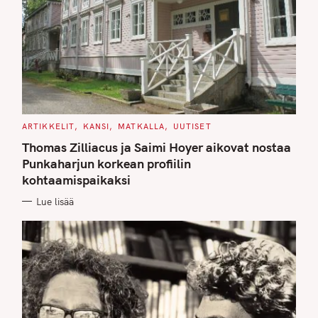
C
ARTIKKELIT
KANSI
MATKALLA
UUTISET
A
T
Thomas Zilliacus ja Saimi Hoyer aikovat nostaa
E
G
Punkaharjun korkean profiilin
O
kohtaamispaikaksi
R
I
E
Lue lisää
S