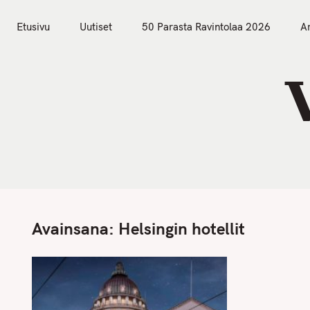
S
Etusivu
Uutiset
k
Etusivu
Uutiset
50 Parasta Ravintolaa 2026
Ar
i
p
t
o
c
o
n
t
e
n
Avainsana:
Helsingin hotellit
t