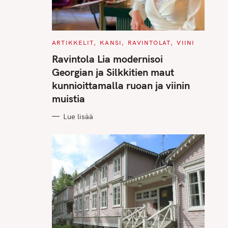
C
ARTIKKELIT
KANSI
RAVINTOLAT
VIINI
A
T
Ravintola Lia modernisoi
E
G
Georgian ja Silkkitien maut
O
R
kunnioittamalla ruoan ja viinin
I
E
muistia
S
Lue lisää