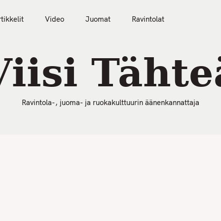
50 Parasta Ravintolaa 2026
Artikkelit
Video
tikkelit
Video
Juomat
Ravintolat
Viisi Tähte
Ravintola-, juoma- ja ruokakulttuurin äänenkannattaja