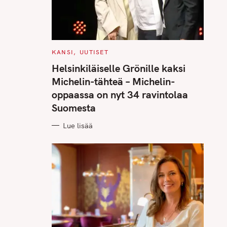
C
KANSI
UUTISET
A
T
Helsinkiläiselle Grönille kaksi
E
G
Michelin-tähteä – Michelin-
O
R
oppaassa on nyt 34 ravintolaa
I
E
Suomesta
S
Lue lisää