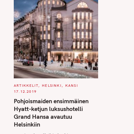
C
ARTIKKELIT
HELSINKI
KANSI
A
17.12.2019
T
E
Pohjoismaiden ensimmäinen
G
O
Hyatt-ketjun luksushotelli
R
I
Grand Hansa avautuu
E
S
Helsinkiin