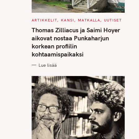
C
ARTIKKELIT
KANSI
MATKALLA
UUTISET
A
T
Thomas Zilliacus ja Saimi Hoyer
E
G
aikovat nostaa Punkaharjun
O
R
korkean profiilin
I
E
kohtaamispaikaksi
S
Lue lisää