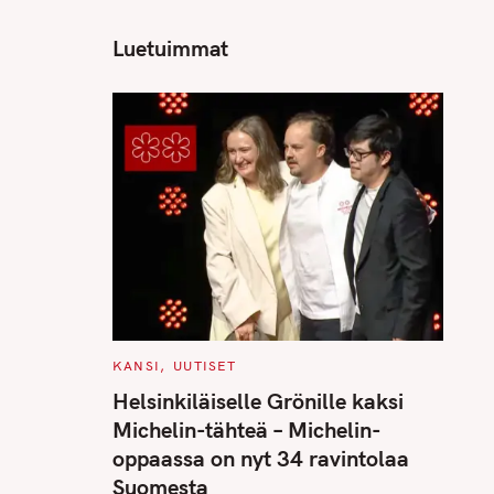
Luetuimmat
C
KANSI
UUTISET
A
T
Helsinkiläiselle Grönille kaksi
E
G
Michelin-tähteä – Michelin-
O
R
oppaassa on nyt 34 ravintolaa
I
E
Suomesta
S