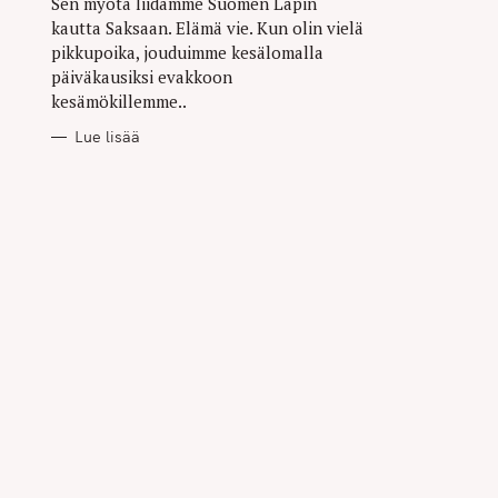
Sen myötä liidämme Suomen Lapin
kautta Saksaan. Elämä vie. Kun olin vielä
pikkupoika, jouduimme kesälomalla
päiväkausiksi evakkoon
kesämökillemme..
Lue lisää