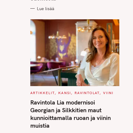
Lue lisää
C
ARTIKKELIT
KANSI
RAVINTOLAT
VIINI
A
T
Ravintola Lia modernisoi
E
G
Georgian ja Silkkitien maut
O
R
kunnioittamalla ruoan ja viinin
I
E
muistia
S