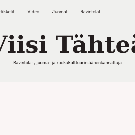
50 Parasta Ravintolaa 2026
Artikkelit
Video
tikkelit
Video
Juomat
Ravintolat
Viisi Tähte
Ravintola-, juoma- ja ruokakulttuurin äänenkannattaja