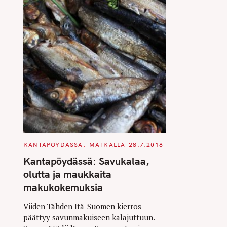
C
KANTAPÖYDÄSSÄ
MATKALLA
28.7.2018
A
T
Kantapöydässä: Savukalaa,
E
G
olutta ja maukkaita
O
R
makukokemuksia
I
E
S
Viiden Tähden Itä-Suomen kierros
päättyy savunmakuiseen kalajuttuun.