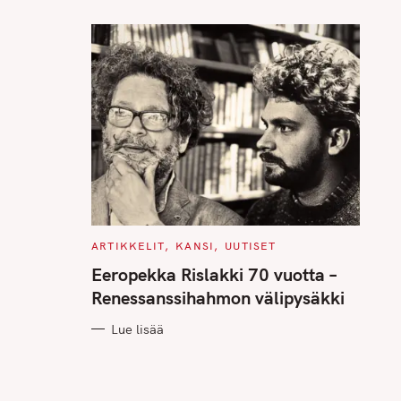
C
ARTIKKELIT
KANSI
UUTISET
A
T
Eeropekka Rislakki 70 vuotta –
E
G
Renessanssihahmon välipysäkki
O
R
I
Lue lisää
E
S