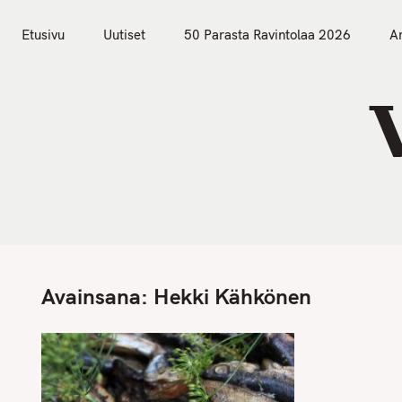
S
Etusivu
Uutiset
k
Etusivu
Uutiset
50 Parasta Ravintolaa 2026
Ar
i
p
t
o
c
o
n
t
e
n
Avainsana:
Hekki Kähkönen
t