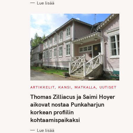
Lue lisää
C
ARTIKKELIT
KANSI
MATKALLA
UUTISET
A
T
Thomas Zilliacus ja Saimi Hoyer
E
G
aikovat nostaa Punkaharjun
O
R
korkean profiilin
I
E
kohtaamispaikaksi
S
Lue lisää