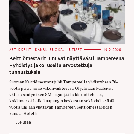
C
ARTIKKELIT
KANSI
RUOKA
UUTISET
10.2.2020
A
T
Keittiömestarit juhlivat näyttävästi Tampereella
E
G
– yhdistys jakoi useita arvostettuja
O
tunnustuksia
R
I
E
Suomen Keittiömestarit juhli Tampereella yhdistyksen 70-
S
vuotispäiviä viime viikonvaihteessa. Ohjelmaan kuuluivat
yhteisesiintyminen SM-liigan jääkiekko-ottelussa,
kokkimarssi halki kaupungin keskustan sekä yhdessä 40-
vuotisjuhliaan viettävän Tampereen Keittiömestareiden
kanssa Hotelli..
Lue lisää