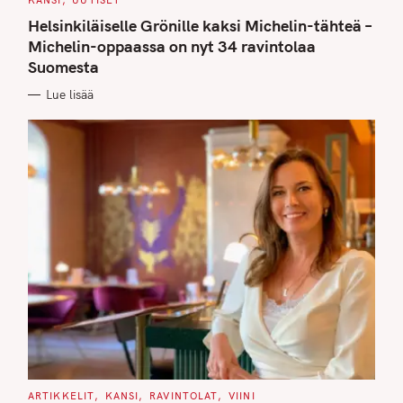
KANSI
UUTISET
A
T
Helsinkiläiselle Grönille kaksi Michelin-tähteä –
E
G
Michelin-oppaassa on nyt 34 ravintolaa
O
Suomesta
R
I
E
Lue lisää
S
C
ARTIKKELIT
KANSI
RAVINTOLAT
VIINI