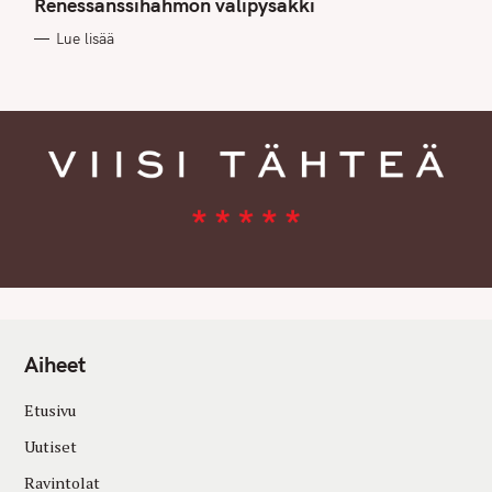
Renessanssihahmon välipysäkki
O
R
Lue lisää
I
E
S
Aiheet
Etusivu
Uutiset
Ravintolat