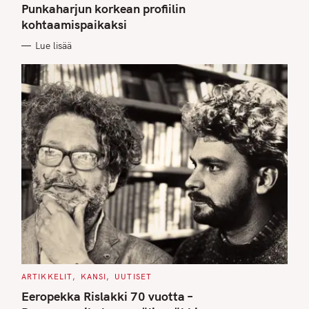
G
Punkaharjun korkean profiilin
O
kohtaamispaikaksi
R
I
E
Lue lisää
S
C
ARTIKKELIT
KANSI
UUTISET
A
T
Eeropekka Rislakki 70 vuotta –
E
G