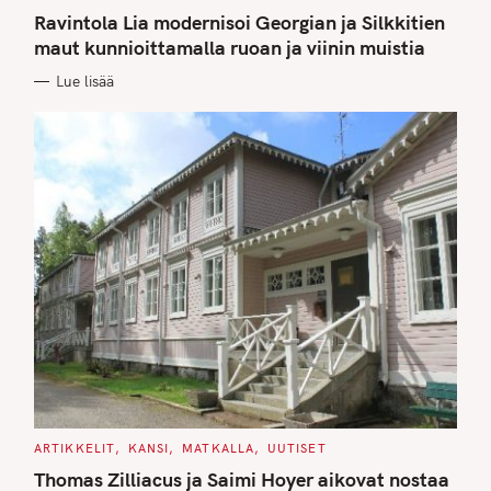
A
T
Ravintola Lia modernisoi Georgian ja Silkkitien
E
G
maut kunnioittamalla ruoan ja viinin muistia
O
R
Lue lisää
I
E
S
C
ARTIKKELIT
KANSI
MATKALLA
UUTISET
A
T
Thomas Zilliacus ja Saimi Hoyer aikovat nostaa
E