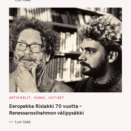
S
C
ARTIKKELIT
KANSI
UUTISET
A
T
Eeropekka Rislakki 70 vuotta –
E
G
Renessanssihahmon välipysäkki
O
R
Lue lisää
I
E
S