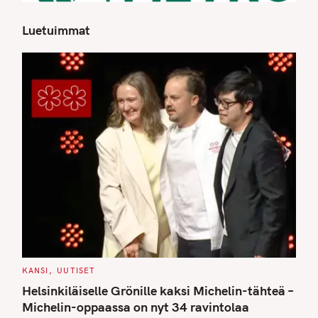
Luetuimmat
S
e
a
r
c
h
f
o
r
:
C
KANSI
UUTISET
A
T
Helsinkiläiselle Grönille kaksi Michelin-tähteä –
E
G
Michelin-oppaassa on nyt 34 ravintolaa
O