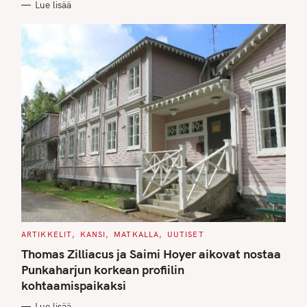
Lue lisää
I
E
S
C
ARTIKKELIT
KANSI
MATKALLA
UUTISET
A
T
Thomas Zilliacus ja Saimi Hoyer aikovat nostaa
E
G
Punkaharjun korkean profiilin
O
kohtaamispaikaksi
R
I
E
Lue lisää