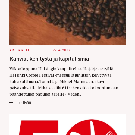
C
ARTIKKELIT
27.4.2017
A
T
Kahvia, kehitystä ja kapitalismia
E
G
O
Viikonloppuna Helsingin kaapelitehtaalla järjestetyillä
R
Helsinki Coffee Festival-messuilla juhlittiin kehittyvää
I
E
kahvikulttuuria. Toimittaja Mikael Malmivaara kävi
S
päiväkahveilla. Mikä saa liki 6 000 henkilöä kokoontumaan
paahdettujen papujen äärelle? Viiden..
Lue lisää