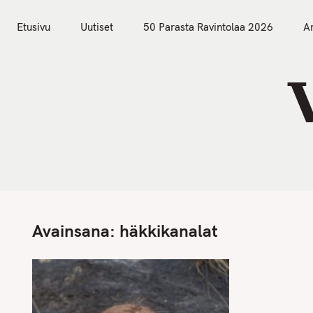
S
Etusivu
Uutiset
k
Etusivu
Uutiset
50 Parasta Ravintolaa 2026
Ar
i
p
t
o
c
o
n
t
e
n
Avainsana:
häkkikanalat
t