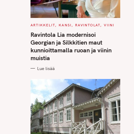
C
ARTIKKELIT
KANSI
RAVINTOLAT
VIINI
A
T
Ravintola Lia modernisoi
E
G
Georgian ja Silkkitien maut
O
R
kunnioittamalla ruoan ja viinin
I
E
muistia
S
Lue lisää