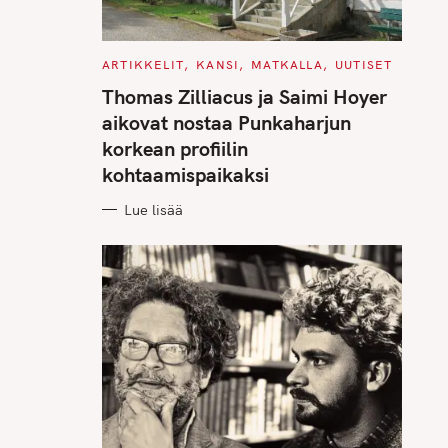
C
ARTIKKELIT
KANSI
MATKALLA
UUTISET
A
T
Thomas Zilliacus ja Saimi Hoyer
E
G
aikovat nostaa Punkaharjun
O
R
korkean profiilin
I
E
kohtaamispaikaksi
S
Lue lisää