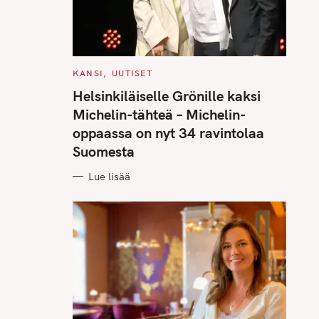
C
KANSI
UUTISET
A
T
Helsinkiläiselle Grönille kaksi
E
G
Michelin-tähteä – Michelin-
O
R
oppaassa on nyt 34 ravintolaa
I
E
Suomesta
S
Lue lisää