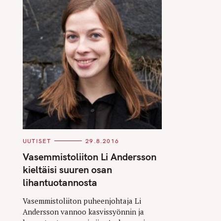
C
UUTISET
29.8.2016
A
T
Vasemmistoliiton Li Andersson
E
G
kieltäisi suuren osan
O
R
lihantuotannosta
I
E
S
Vasemmistoliiton puheenjohtaja Li
Andersson vannoo kasvissyönnin ja