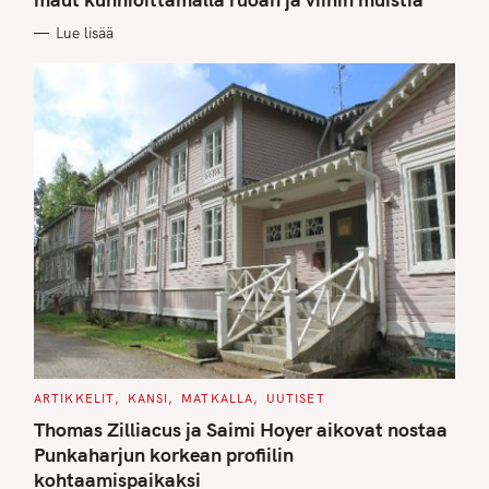
O
R
Lue lisää
I
E
S
C
ARTIKKELIT
KANSI
MATKALLA
UUTISET
A
T
Thomas Zilliacus ja Saimi Hoyer aikovat nostaa
E
G
Punkaharjun korkean profiilin
O
kohtaamispaikaksi
R
I