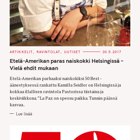
C
ARTIKKELIT
RAVINTOLAT
UUTISET
30.5.2017
A
T
Etelä-Amerikan paras naiskokki Helsingissä –
E
G
Vielä ehdit mukaan
O
R
Etelä-Amerikan parhaaksi naiskokiksi 50 Best -
I
E
äänestyksessä rankattu Kamilla Seidler on Helsingissä ja
S
kokkaa illallisen ravintola Pastorissa tiistaina ja
keskiviikkona. ”La Paz on spessu paikka. Tunnin päässä
kasvaa..
Lue lisää