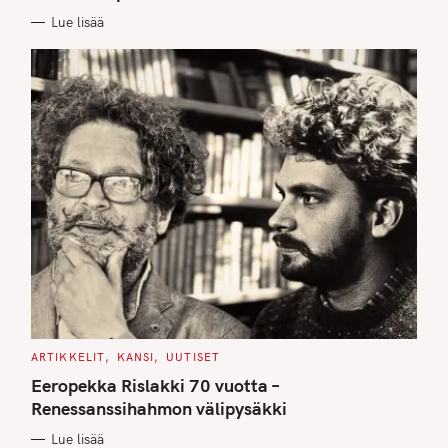
E
Lue lisää
S
C
ARTIKKELIT
KANSI
UUTISET
A
T
Eeropekka Rislakki 70 vuotta –
E
G
Renessanssihahmon välipysäkki
O
R
Lue lisää
I