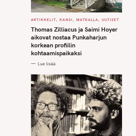
C
ARTIKKELIT
KANSI
MATKALLA
UUTISET
A
T
Thomas Zilliacus ja Saimi Hoyer
E
G
aikovat nostaa Punkaharjun
O
R
korkean profiilin
I
E
kohtaamispaikaksi
S
Lue lisää