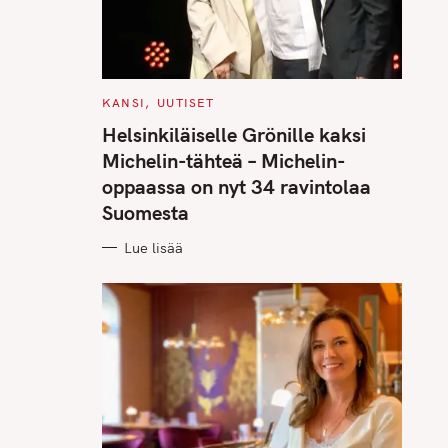
C
KANSI
UUTISET
A
T
Helsinkiläiselle Grönille kaksi
E
G
Michelin-tähteä – Michelin-
O
R
oppaassa on nyt 34 ravintolaa
I
E
Suomesta
S
Lue lisää