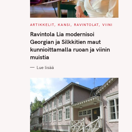
C
ARTIKKELIT
KANSI
RAVINTOLAT
VIINI
A
T
Ravintola Lia modernisoi
E
G
Georgian ja Silkkitien maut
O
R
kunnioittamalla ruoan ja viinin
I
E
muistia
S
Lue lisää