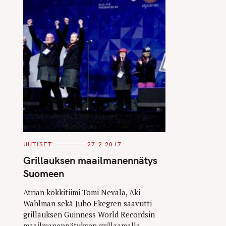
C
UUTISET
27.2.2017
A
T
Grillauksen maailmanennätys
E
G
Suomeen
O
R
I
Atrian kokkitiimi Tomi Nevala, Aki
E
Wahlman sekä Juho Ekegren saavutti
S
grillauksen Guinness World Recordsin
maailmanennätyksen grillaamalla