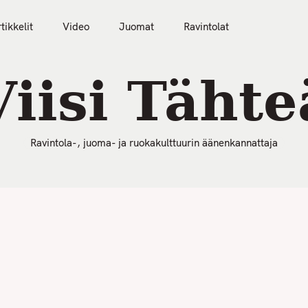
50 Parasta Ravintolaa 2026
Artikkelit
Video
tikkelit
Video
Juomat
Ravintolat
Viisi Tähte
Ravintola-, juoma- ja ruokakulttuurin äänenkannattaja