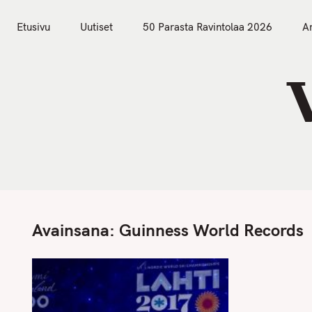
S
Etusivu
Uutiset
k
Etusivu
Uutiset
50 Parasta Ravintolaa 2026
Ar
i
p
t
o
c
o
n
t
e
n
Avainsana:
Guinness World Records
t