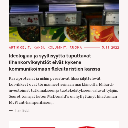
C
ARTIKKELIT
KANSI
KOLUMNIT
RUOKA
5.11.2022
A
T
Ideologiaa ja syyllisyyttä tuputtavat
E
G
lihankorvikeyhtiöt eivät kykene
O
kommunikoimaan fleksitaristien kanssa
R
I
E
Kasviproteiinit ja niihin perustuvat lihaa jäljittelevät
S
korvikkeet ovat törmänneet seinään markkinoilla. Miljardi-
investoinnit tutkimukseen ja tuotekehitykseen valuvat tyhjiin.
Suuret toimijat kuten McDonald’s on hyllyttänyt lihattoman
McPlant-hampurilaisen,..
Lue lisää