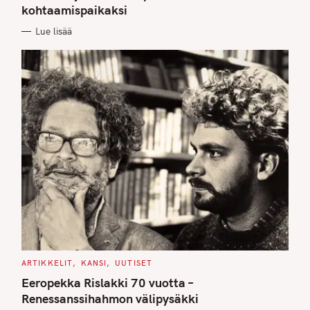
kohtaamispaikaksi
R
I
E
Lue lisää
S
C
ARTIKKELIT
KANSI
UUTISET
A
T
Eeropekka Rislakki 70 vuotta –
E
G
Renessanssihahmon välipysäkki
O