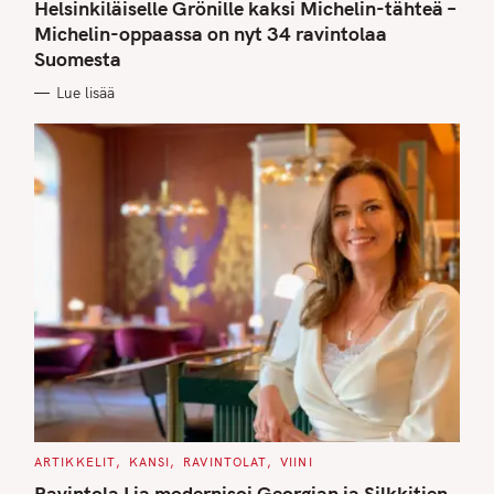
T
Helsinkiläiselle Grönille kaksi Michelin-tähteä –
E
G
Michelin-oppaassa on nyt 34 ravintolaa
O
Suomesta
R
I
E
Lue lisää
S
C
ARTIKKELIT
KANSI
RAVINTOLAT
VIINI
A
T
Ravintola Lia modernisoi Georgian ja Silkkitien