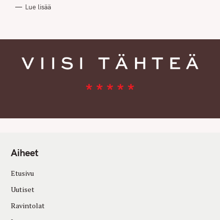
R
Lue lisää
I
E
S
Aiheet
Etusivu
Uutiset
Ravintolat