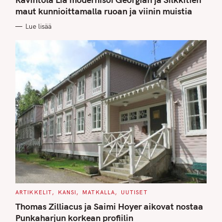
E
G
maut kunnioittamalla ruoan ja viinin muistia
O
R
Lue lisää
I
E
S
C
ARTIKKELIT
KANSI
MATKALLA
UUTISET
A
T
Thomas Zilliacus ja Saimi Hoyer aikovat nostaa
E
G
Punkaharjun korkean profiilin
O