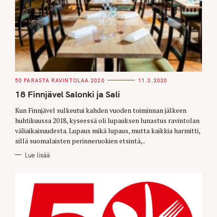
C
50 PARASTA RAVINTOLAA 2020
11.3.2020
A
T
18 Finnjävel Salonki ja Sali
E
G
O
Kun Finnjävel sulkeutui kahden vuoden toiminnan jälkeen
R
huhtikuussa 2018, kyseessä oli lupauksen lunastus ravintolan
I
E
väliaikaisuudesta. Lupaus mikä lupaus, mutta kaikkia harmitti,
S
sillä suomalaisten perinneruokien etsintä,..
Lue lisää