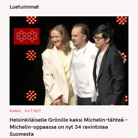
Luetuimmat
S
e
a
r
c
h
f
o
r
:
C
KANSI
UUTISET
A
T
Helsinkiläiselle Grönille kaksi Michelin-tähteä –
E
G
Michelin-oppaassa on nyt 34 ravintolaa
O
Suomesta
R
I