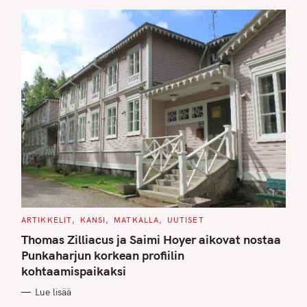
S
C
ARTIKKELIT
KANSI
MATKALLA
UUTISET
A
T
Thomas Zilliacus ja Saimi Hoyer aikovat nostaa
E
G
Punkaharjun korkean profiilin
O
kohtaamispaikaksi
R
I
E
Lue lisää
S