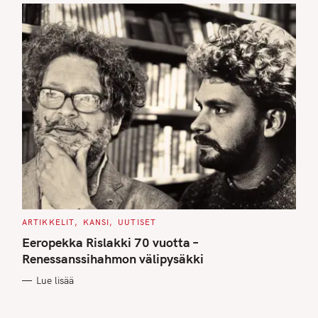
C
ARTIKKELIT
KANSI
UUTISET
A
T
Eeropekka Rislakki 70 vuotta –
E
G
Renessanssihahmon välipysäkki
O
R
Lue lisää
I
E
S