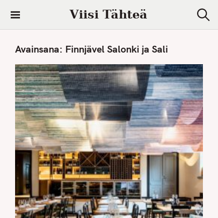
S
Viisi Tähteä
k
S
i
e
a
p
Avainsana:
Finnjävel Salonki ja Sali
r
t
c
h
o
c
o
n
t
e
n
t