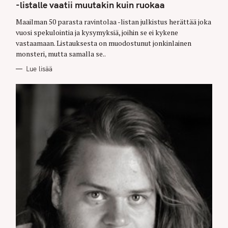
G
-listalle vaatii muutakin kuin ruokaa
O
R
Maailman 50 parasta ravintolaa -listan julkistus herättää joka
I
E
vuosi spekulointia ja kysymyksiä, joihin se ei kykene
S
vastaamaan. Listauksesta on muodostunut jonkinlainen
monsteri, mutta samalla se..
Lue lisää