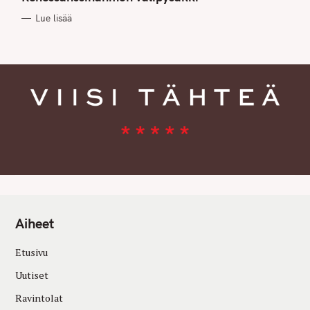
O
R
Lue lisää
I
E
S
Aiheet
Etusivu
Uutiset
Ravintolat