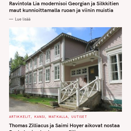
T
Ravintola Lia modernisoi Georgian ja Silkkitien
E
G
maut kunnioittamalla ruoan ja viinin muistia
O
R
Lue lisää
I
E
S
C
ARTIKKELIT
KANSI
MATKALLA
UUTISET
A
T
Thomas Zilliacus ja Saimi Hoyer aikovat nostaa
E
G