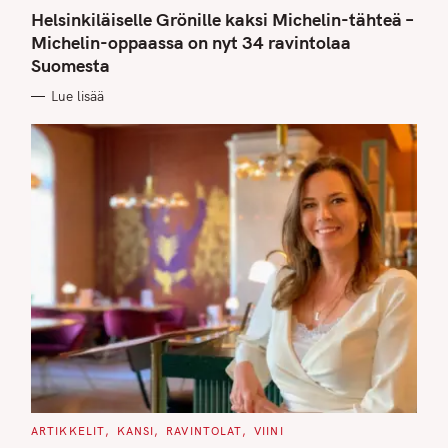
A
T
Helsinkiläiselle Grönille kaksi Michelin-tähteä –
E
G
Michelin-oppaassa on nyt 34 ravintolaa
O
Suomesta
R
I
E
Lue lisää
S
C
ARTIKKELIT
KANSI
RAVINTOLAT
VIINI
A