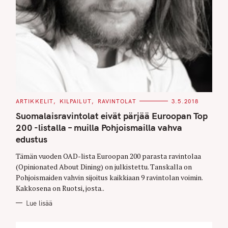
C
ARTIKKELIT
KILPAILUT
RAVINTOLAT
3.5.2018
A
T
Suomalaisravintolat eivät pärjää Euroopan Top
E
G
200 -listalla – muilla Pohjoismailla vahva
O
edustus
R
I
E
Tämän vuoden OAD-lista Euroopan 200 parasta ravintolaa
S
(Opinionated About Dining) on julkistettu. Tanskalla on
Pohjoismaiden vahvin sijoitus kaikkiaan 9 ravintolan voimin.
Kakkosena on Ruotsi, josta..
Lue lisää