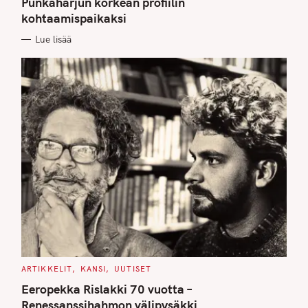
Punkaharjun korkean profiilin
O
kohtaamispaikaksi
R
I
E
Lue lisää
S
C
ARTIKKELIT
KANSI
UUTISET
A
T
Eeropekka Rislakki 70 vuotta –
E
G
Renessanssihahmon välipysäkki