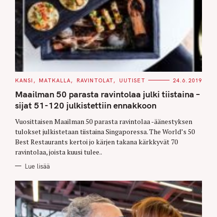
C
KANSI
MATKALLA
RAVINTOLAT
UUTISET
24.6.2019
A
T
Maailman 50 parasta ravintolaa julki tiistaina –
E
G
sijat 51-120 julkistettiin ennakkoon
O
R
Vuosittaisen Maailman 50 parasta ravintolaa -äänestyksen
I
E
tulokset julkistetaan tiistaina Singaporessa. The World’s 50
S
Best Restaurants kertoi jo kärjen takana kärkkyvät 70
ravintolaa, joista kuusi tulee..
Lue lisää