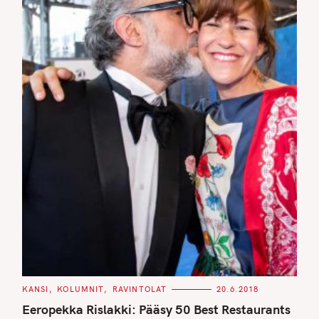
C
KANSI
KOLUMNIT
RAVINTOLAT
20.6.2018
A
T
Eeropekka Rislakki: Pääsy 50 Best Restaurants
E