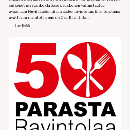
R
sulkenut mestarikokki Sasu Laukkonen valmistautuu
I
E
avaamaan Huvilakadun tilaan uuden ravintolan. Ensi torstaina
S
avattavan ravintolan nim on Ora. Ravintolan..
Lue lisää