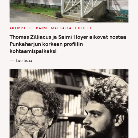
C
ARTIKKELIT
KANSI
MATKALLA
UUTISET
A
T
Thomas Zilliacus ja Saimi Hoyer aikovat nostaa
E
G
Punkaharjun korkean profiilin
O
kohtaamispaikaksi
R
I
E
Lue lisää
S