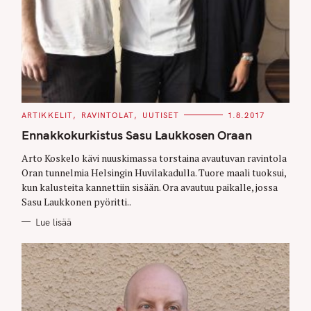
C
ARTIKKELIT
RAVINTOLAT
UUTISET
1.8.2017
A
T
Ennakkokurkistus Sasu Laukkosen Oraan
E
G
O
Arto Koskelo kävi nuuskimassa torstaina avautuvan ravintola
R
Oran tunnelmia Helsingin Huvilakadulla. Tuore maali tuoksui,
I
E
kun kalusteita kannettiin sisään. Ora avautuu paikalle, jossa
S
Sasu Laukkonen pyöritti..
Lue lisää