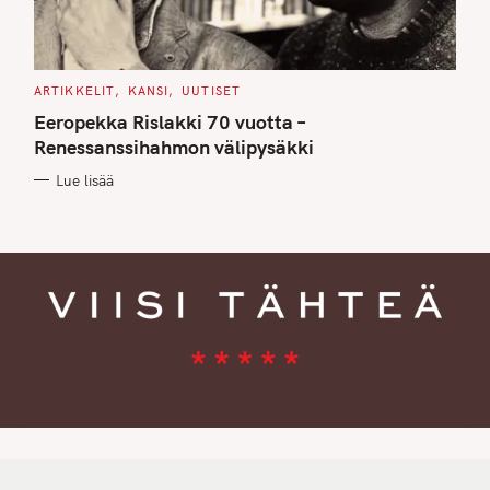
C
ARTIKKELIT
KANSI
UUTISET
A
T
Eeropekka Rislakki 70 vuotta –
E
G
Renessanssihahmon välipysäkki
O
R
Lue lisää
I
E
S