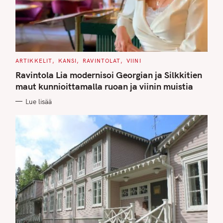
C
ARTIKKELIT
KANSI
RAVINTOLAT
VIINI
A
T
Ravintola Lia modernisoi Georgian ja Silkkitien
E
G
maut kunnioittamalla ruoan ja viinin muistia
O
R
Lue lisää
I
E
S