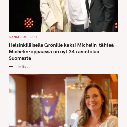
C
KANSI
UUTISET
A
T
Helsinkiläiselle Grönille kaksi Michelin-tähteä –
E
G
Michelin-oppaassa on nyt 34 ravintolaa
O
Suomesta
R
I
E
Lue lisää
S