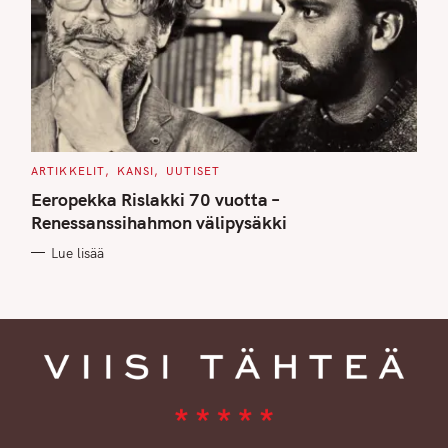
C
ARTIKKELIT
KANSI
UUTISET
A
T
Eeropekka Rislakki 70 vuotta –
E
G
Renessanssihahmon välipysäkki
O
R
Lue lisää
I
E
S