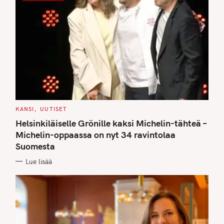
C
KANSI
UUTISET
A
T
Helsinkiläiselle Grönille kaksi Michelin-tähteä –
E
G
Michelin-oppaassa on nyt 34 ravintolaa
O
Suomesta
R
I
E
Lue lisää
S