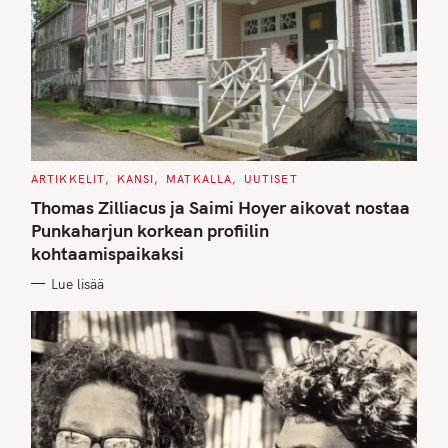
C
ARTIKKELIT
KANSI
MATKALLA
UUTISET
A
T
Thomas Zilliacus ja Saimi Hoyer aikovat nostaa
E
G
Punkaharjun korkean profiilin
O
kohtaamispaikaksi
R
I
E
Lue lisää
S