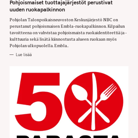
T
Pohjoismaiset tuottajajärjestöt perustivat
E
G
uuden ruokapalkinnon
O
R
Pohjolan Talonpoikaisneuvoston Keskusjärjestö NBC on
I
E
perustanut pohjoismaisen Embla-ruokapalkinnon. Kilpailun
S
tavoitteena on vahvistaa pohjoismaista ruokaidentiteettiä ja -
kulttuuria sekä lisätä kiinnostusta alueen ruokaan myös
Pohjolan ulkopuolella. Embla..
Lue lisää