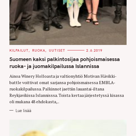
C
KILPAILUT
RUOKA
UUTISET
2.6.2019
A
T
Suomeen kaksi palkintosijaa pohjoismaisessa
E
G
ruoka- ja juomakilpailussa Islannissa
O
R
Ainoa Winery Holloasta ja valtionyhtiö Motivan Hävikki-
I
E
battle voittivat omat sarjansa pohjoismaisessa EMBLA-
S
ruokakilpailussa. Palkinnot jaettiin lauantai-iltana
Reykjavikissa Islannisssa. Toista kertaa järjestetyssä kisassa
oli mukana 48 ehdokasta,..
Lue lisää