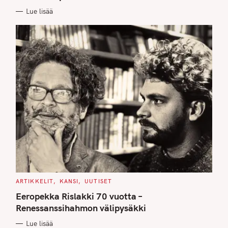
E
Lue lisää
S
C
ARTIKKELIT
KANSI
UUTISET
A
T
Eeropekka Rislakki 70 vuotta –
E
G
Renessanssihahmon välipysäkki
O
R
Lue lisää
I