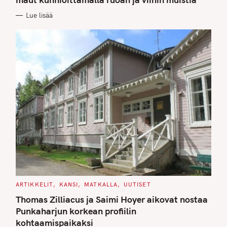
O
R
Lue lisää
I
E
S
C
ARTIKKELIT
KANSI
MATKALLA
UUTISET
A
T
Thomas Zilliacus ja Saimi Hoyer aikovat nostaa
E
G
Punkaharjun korkean profiilin
O
kohtaamispaikaksi
R
I