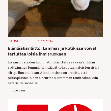
C
UUTISET
1.12.2016
A
T
Elänlääkäriliitto: Lammas ja kotikissa voivat
E
G
tartuttaa loisia ihmisruokaan
O
R
Kissan ulosteiden huolimaton käsittely sekä raa’an lihan
I
E
syöttäminen lemmikille lisäävät toksoplasmaloisten riskiä
S
siirtyä ihmisruokaan. Alankomaissa on arvioitu, että
toksoplasmaloinen aiheuttaa suuremman tautitaakan kuin
listeria, salmonella..
Lue lisää