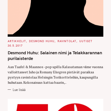
C
ARTIKKELIT
DESMOND HUHU
RAVINTOLAT
UUTISET
A
30.5.2017
T
E
Desmond Huhu: Salainen nimi ja Telakkarannan
G
O
purilaisterde
R
I
E
Aan Taafel & Maannos -pop upilla Kalasataman viime vuonna
S
valloittaneet Juho ja Romany Ekegren pistävät paraikaa
pystyyn ravintolaa Helsingin Torikortteleihin, kaupungilla
huhutaan. Kokonaisuus kattaa baarin,..
Lue lisää