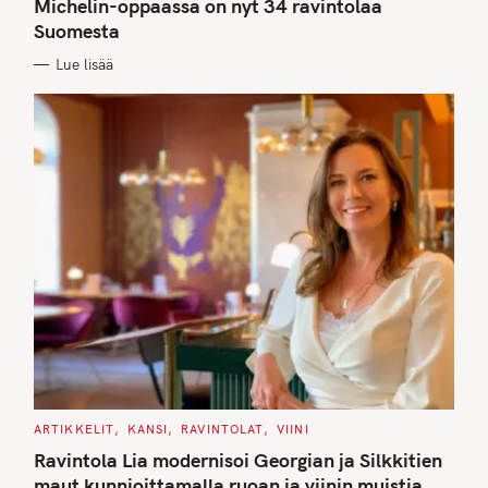
G
Michelin-oppaassa on nyt 34 ravintolaa
O
Suomesta
R
I
E
Lue lisää
S
C
ARTIKKELIT
KANSI
RAVINTOLAT
VIINI
A
T
Ravintola Lia modernisoi Georgian ja Silkkitien
E
G
maut kunnioittamalla ruoan ja viinin muistia