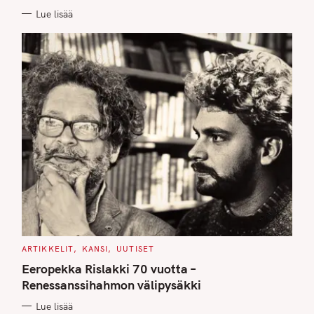
E
Lue lisää
S
C
ARTIKKELIT
KANSI
UUTISET
A
T
Eeropekka Rislakki 70 vuotta –
E
G
Renessanssihahmon välipysäkki
O
R
Lue lisää
I