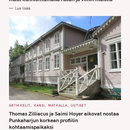
O
R
Lue lisää
I
E
S
C
ARTIKKELIT
KANSI
MATKALLA
UUTISET
A
T
Thomas Zilliacus ja Saimi Hoyer aikovat nostaa
E
G
Punkaharjun korkean profiilin
O
kohtaamispaikaksi
R
I