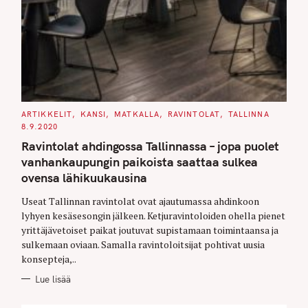
C
ARTIKKELIT
KANSI
MATKALLA
RAVINTOLAT
TALLINNA
A
8.9.2020
T
E
Ravintolat ahdingossa Tallinnassa – jopa puolet
G
O
vanhankaupungin paikoista saattaa sulkea
R
I
ovensa lähikuukausina
E
S
Useat Tallinnan ravintolat ovat ajautumassa ahdinkoon
lyhyen kesäsesongin jälkeen. Ketjuravintoloiden ohella pienet
yrittäjävetoiset paikat joutuvat supistamaan toimintaansa ja
sulkemaan oviaan. Samalla ravintoloitsijat pohtivat uusia
konsepteja,..
Lue lisää