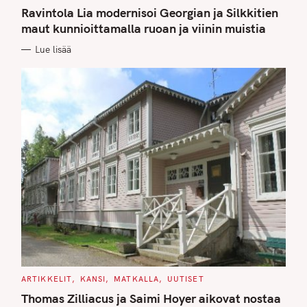
A
T
Ravintola Lia modernisoi Georgian ja Silkkitien
E
G
maut kunnioittamalla ruoan ja viinin muistia
O
R
Lue lisää
I
E
S
C
ARTIKKELIT
KANSI
MATKALLA
UUTISET
A
T
Thomas Zilliacus ja Saimi Hoyer aikovat nostaa
E