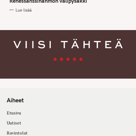
Renessanssihahmon välipysäkki
O
R
Lue lisää
I
E
S
Aiheet
Etusivu
Uutiset
Ravintolat