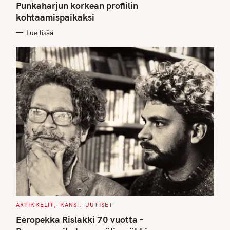
G
Punkaharjun korkean profiilin
O
kohtaamispaikaksi
R
I
E
Lue lisää
S
C
ARTIKKELIT
KANSI
UUTISET
A
T
Eeropekka Rislakki 70 vuotta –
E
G