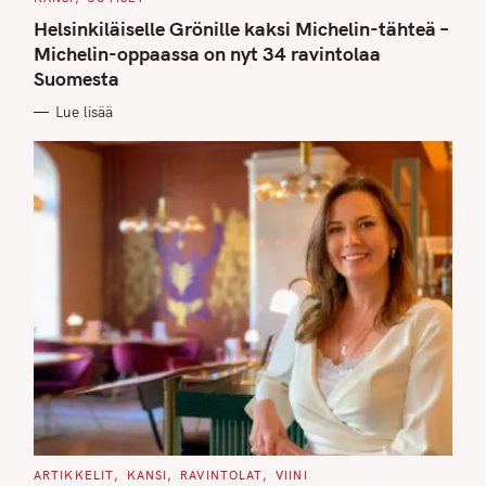
A
T
Helsinkiläiselle Grönille kaksi Michelin-tähteä –
E
G
Michelin-oppaassa on nyt 34 ravintolaa
O
Suomesta
R
I
E
Lue lisää
S
C
ARTIKKELIT
KANSI
RAVINTOLAT
VIINI