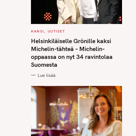
C
KANSI
UUTISET
A
T
Helsinkiläiselle Grönille kaksi
E
G
Michelin-tähteä – Michelin-
O
R
oppaassa on nyt 34 ravintolaa
I
E
Suomesta
S
Lue lisää