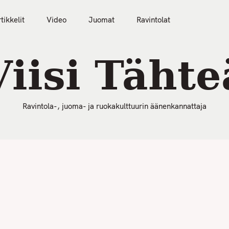
50 Parasta Ravintolaa 2026
Artikkelit
Video
tikkelit
Video
Juomat
Ravintolat
Viisi Tähte
Ravintola-, juoma- ja ruokakulttuurin äänenkannattaja