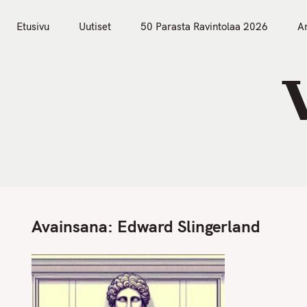
S
Etusivu
Uutiset
k
Etusivu
Uutiset
50 Parasta Ravintolaa 2026
Ar
i
p
t
o
c
o
n
t
e
n
Avainsana:
Edward Slingerland
t