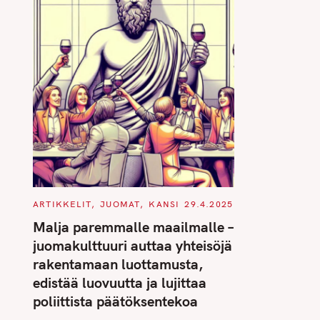
C
ARTIKKELIT
JUOMAT
KANSI
29.4.2025
A
T
Malja paremmalle maailmalle –
E
G
juomakulttuuri auttaa yhteisöjä
O
R
rakentamaan luottamusta,
I
E
edistää luovuutta ja lujittaa
S
poliittista päätöksentekoa