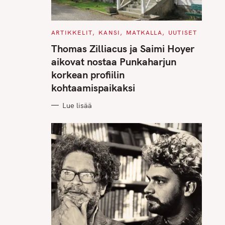
C
ARTIKKELIT
KANSI
MATKALLA
UUTISET
A
T
Thomas Zilliacus ja Saimi Hoyer
E
G
aikovat nostaa Punkaharjun
O
R
korkean profiilin
I
E
kohtaamispaikaksi
S
Lue lisää