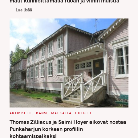
maut kunnioittamalla ruoan ja viinin muistia
O
R
Lue lisää
I
E
S
C
ARTIKKELIT
KANSI
MATKALLA
UUTISET
A
T
Thomas Zilliacus ja Saimi Hoyer aikovat nostaa
E
G
Punkaharjun korkean profiilin
O
kohtaamispaikaksi
R