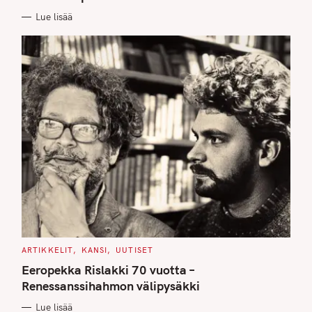
I
E
Lue lisää
S
C
ARTIKKELIT
KANSI
UUTISET
A
T
Eeropekka Rislakki 70 vuotta –
E
G
Renessanssihahmon välipysäkki
O
R
Lue lisää
I