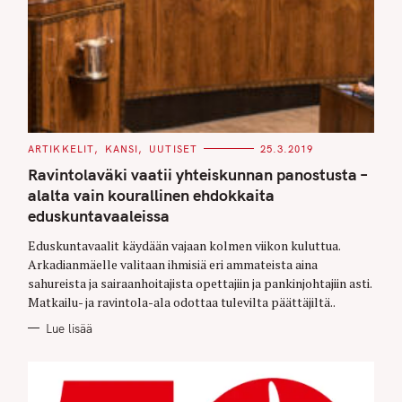
C
ARTIKKELIT
KANSI
UUTISET
25.3.2019
A
T
Ravintolaväki vaatii yhteiskunnan panostusta –
E
G
alalta vain kourallinen ehdokkaita
O
eduskuntavaaleissa
R
I
E
Eduskuntavaalit käydään vajaan kolmen viikon kuluttua.
S
Arkadianmäelle valitaan ihmisiä eri ammateista aina
sahureista ja sairaanhoitajista opettajiin ja pankinjohtajiin asti.
Matkailu- ja ravintola-ala odottaa tulevilta päättäjiltä..
Lue lisää