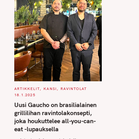
C
ARTIKKELIT
KANSI
RAVINTOLAT
A
18.1.2025
T
E
Uusi Gaucho on brasilialainen
G
O
grillilihan ravintolakonsepti,
R
I
joka houkuttelee all-you-can-
E
S
eat -lupauksella