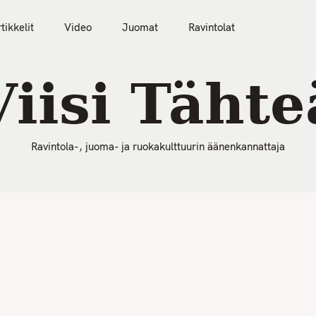
50 Parasta Ravintolaa 2026
Artikkelit
Video
tikkelit
Video
Juomat
Ravintolat
Viisi Tähte
Ravintola-, juoma- ja ruokakulttuurin äänenkannattaja