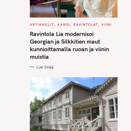
C
ARTIKKELIT
KANSI
RAVINTOLAT
VIINI
A
T
Ravintola Lia modernisoi
E
G
Georgian ja Silkkitien maut
O
R
kunnioittamalla ruoan ja viinin
I
E
muistia
S
Lue lisää