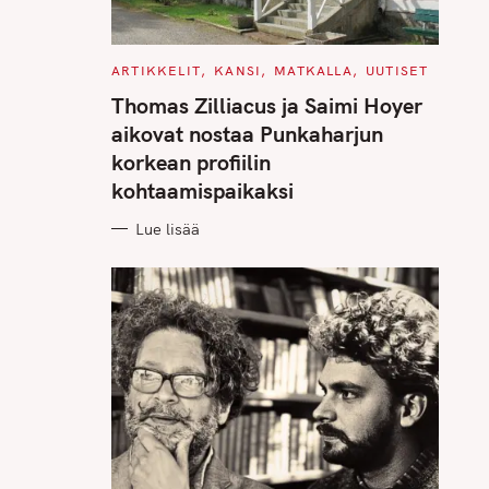
C
ARTIKKELIT
KANSI
MATKALLA
UUTISET
A
T
Thomas Zilliacus ja Saimi Hoyer
E
G
aikovat nostaa Punkaharjun
O
R
korkean profiilin
I
E
kohtaamispaikaksi
S
Lue lisää