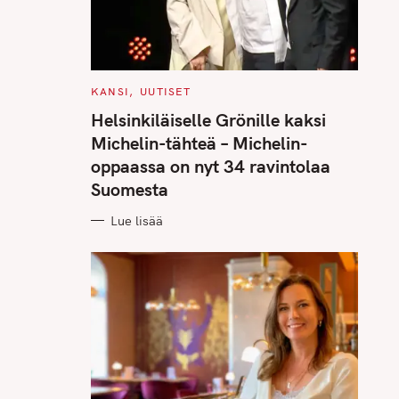
C
KANSI
UUTISET
A
T
Helsinkiläiselle Grönille kaksi
E
G
Michelin-tähteä – Michelin-
O
R
oppaassa on nyt 34 ravintolaa
I
E
Suomesta
S
Lue lisää