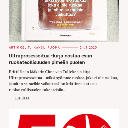
C
ARTIKKELIT
KANSI
RUOKA
24.1.2025
A
T
Ultraprosessoitua -kirja nostaa esiin
E
G
ruokateollisuuden pimeän puolen
O
R
Brittiläisen lääkärin Chris van Tullekenin kirja
I
E
Ultraprosessoitua – miksi syömme ruokaa, joka ei ole ruokaa,
S
ja miten se meihin vaikuttaa? on kriittinen katsaus
ruokateollisuuden rakenteisiin..
Lue lisää