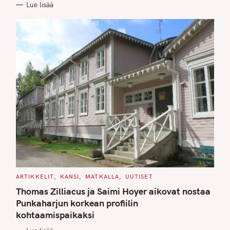
Lue lisää
I
E
S
C
ARTIKKELIT
KANSI
MATKALLA
UUTISET
A
T
Thomas Zilliacus ja Saimi Hoyer aikovat nostaa
E
G
Punkaharjun korkean profiilin
O
kohtaamispaikaksi
R
I
E