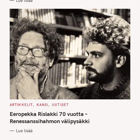
Lue lisää
S
C
ARTIKKELIT
KANSI
UUTISET
A
T
Eeropekka Rislakki 70 vuotta –
E
G
Renessanssihahmon välipysäkki
O
R
Lue lisää
I
E
S