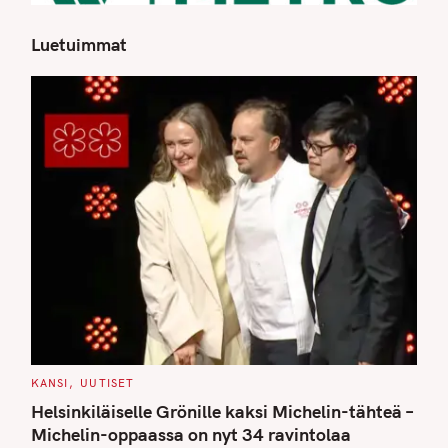
Luetuimmat
S
e
a
r
c
h
f
o
r
:
C
KANSI
UUTISET
A
T
Helsinkiläiselle Grönille kaksi Michelin-tähteä –
E
G
Michelin-oppaassa on nyt 34 ravintolaa
O