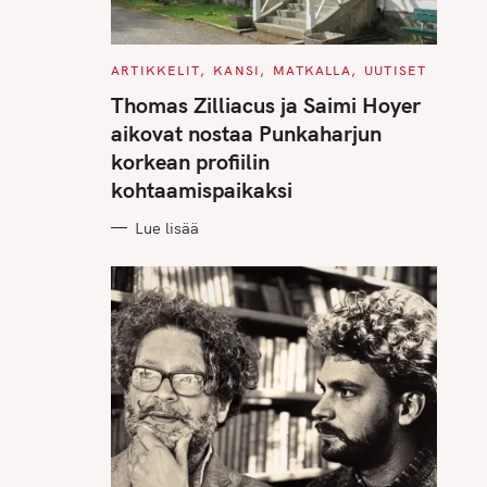
C
ARTIKKELIT
KANSI
MATKALLA
UUTISET
A
T
Thomas Zilliacus ja Saimi Hoyer
E
G
aikovat nostaa Punkaharjun
O
R
korkean profiilin
I
E
kohtaamispaikaksi
S
Lue lisää