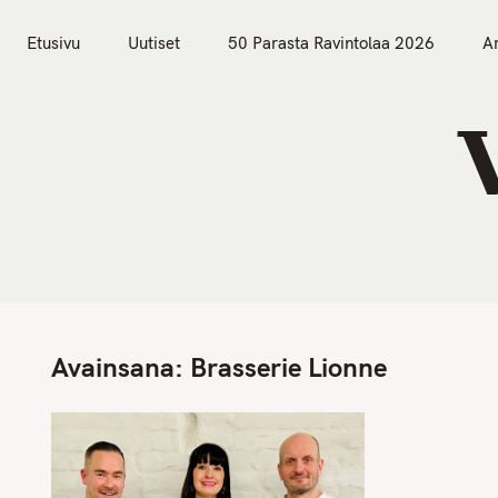
S
Etusivu
Uutiset
k
Etusivu
Uutiset
50 Parasta Ravintolaa 2026
Ar
i
p
t
o
c
o
n
t
e
n
Avainsana:
Brasserie Lionne
t