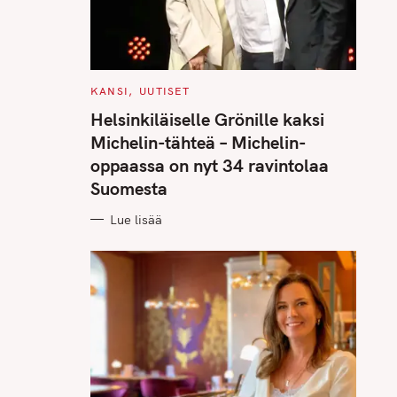
C
KANSI
UUTISET
A
T
Helsinkiläiselle Grönille kaksi
E
G
Michelin-tähteä – Michelin-
O
R
oppaassa on nyt 34 ravintolaa
I
E
Suomesta
S
Lue lisää