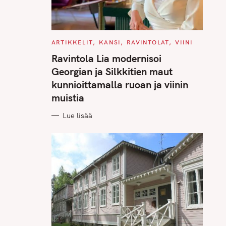
C
ARTIKKELIT
KANSI
RAVINTOLAT
VIINI
A
T
Ravintola Lia modernisoi
E
G
Georgian ja Silkkitien maut
O
R
kunnioittamalla ruoan ja viinin
I
E
muistia
S
Lue lisää