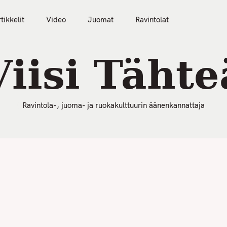
50 Parasta Ravintolaa 2026
Artikkelit
Video
tikkelit
Video
Juomat
Ravintolat
Viisi Tähte
Ravintola-, juoma- ja ruokakulttuurin äänenkannattaja