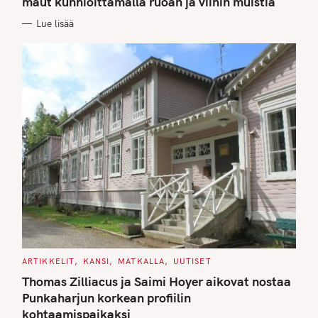
maut kunnioittamalla ruoan ja viinin muistia
O
R
Lue lisää
I
E
S
C
ARTIKKELIT
KANSI
MATKALLA
UUTISET
A
T
Thomas Zilliacus ja Saimi Hoyer aikovat nostaa
E
G
Punkaharjun korkean profiilin
O
kohtaamispaikaksi
R