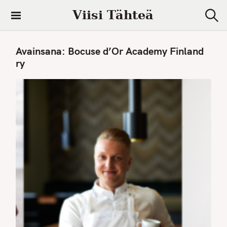
S
Viisi Tähteä
k
S
i
e
a
p
Avainsana:
Bocuse d’Or Academy Finland
r
t
c
ry
h
o
c
o
n
t
e
n
t