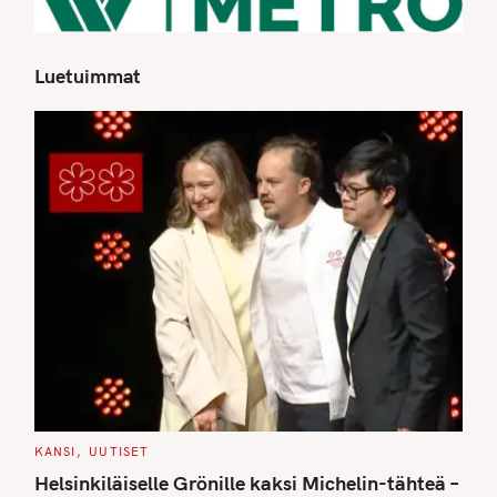
Luetuimmat
S
e
a
r
c
h
f
o
r
:
C
KANSI
UUTISET
A
T
Helsinkiläiselle Grönille kaksi Michelin-tähteä –
E