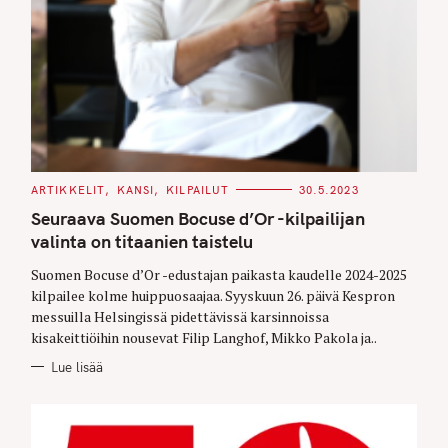
C
ARTIKKELIT
KANSI
KILPAILUT
30.5.2023
A
T
Seuraava Suomen Bocuse d’Or -kilpailijan
E
G
valinta on titaanien taistelu
O
R
Suomen Bocuse d’Or -edustajan paikasta kaudelle 2024-2025
I
E
kilpailee kolme huippuosaajaa. Syyskuun 26. päivä Kespron
S
messuilla Helsingissä pidettävissä karsinnoissa
kisakeittiöihin nousevat Filip Langhof, Mikko Pakola ja..
Lue lisää