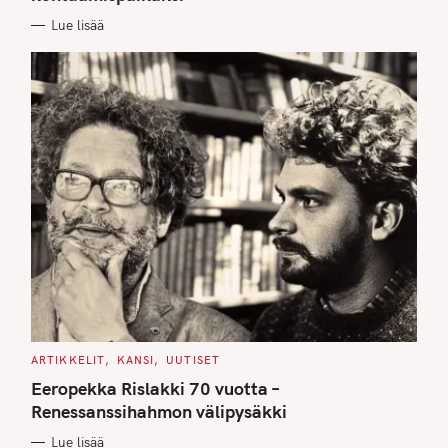
I
E
Lue lisää
S
C
ARTIKKELIT
KANSI
UUTISET
A
T
Eeropekka Rislakki 70 vuotta –
E
G
Renessanssihahmon välipysäkki
O
R
Lue lisää
I