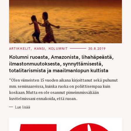
C
ARTIKKELIT
KANSI
KOLUMNIT
30.8.2019
A
T
Kolumni ruoasta, Amazonista, lihahäpeästä,
E
G
ilmastonmuutoksesta, synnyttämisestä,
O
totalitarismista ja maailmanlopun kultista
R
I
E
”Olen viimeisten 15 vuoden aikana kirjoittanut sekä puhunut
S
mm. seminaareissa, kuinka ruoka on poliittisempaa kuin
koskaan. Mutta en ole osannut pimeimmissäkään
kuvitelmissani ennakoida, että ruoan..
Lue lisää