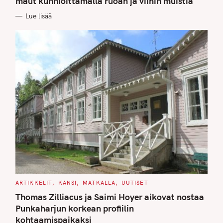
maut kunnioittamalla ruoan ja viinin muistia
O
R
Lue lisää
I
E
S
C
ARTIKKELIT
KANSI
MATKALLA
UUTISET
A
T
Thomas Zilliacus ja Saimi Hoyer aikovat nostaa
E
G
Punkaharjun korkean profiilin
O
kohtaamispaikaksi
R