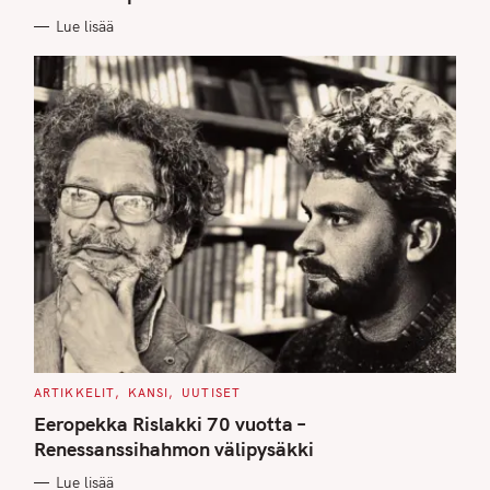
I
E
Lue lisää
S
C
ARTIKKELIT
KANSI
UUTISET
A
T
Eeropekka Rislakki 70 vuotta –
E
G
Renessanssihahmon välipysäkki
O
R
Lue lisää
I