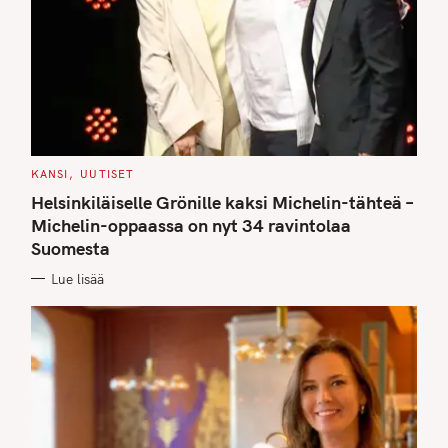
C
KANSI
UUTISET
A
T
Helsinkiläiselle Grönille kaksi Michelin-tähteä –
E
G
Michelin-oppaassa on nyt 34 ravintolaa
O
Suomesta
R
I
E
Lue lisää
S