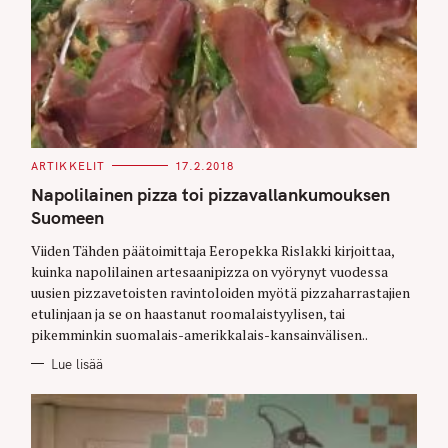
C
ARTIKKELIT
17.2.2018
A
T
Napolilainen pizza toi pizzavallankumouksen
E
G
Suomeen
O
R
Viiden Tähden päätoimittaja Eeropekka Rislakki kirjoittaa,
I
E
kuinka napolilainen artesaanipizza on vyörynyt vuodessa
S
uusien pizzavetoisten ravintoloiden myötä pizzaharrastajien
etulinjaan ja se on haastanut roomalaistyylisen, tai
pikemminkin suomalais-amerikkalais-kansainvälisen..
Lue lisää