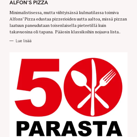
T
ALFON'S PIZZA
E
G
O
Minimalistisessa, mutta viihtyisässä kulmatilassa toimiva
R
Alfons’ Pizza edustaa pizzerioiden uutta aaltoa, missä pizzan
I
E
laatuun paneudutaan toisenlaisella pieteetillä kuin
S
takavuosina oli tapana. Pääosin klassikoihin nojaava lista..
Lue lisää