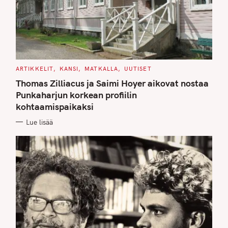
C
ARTIKKELIT
KANSI
MATKALLA
UUTISET
A
T
Thomas Zilliacus ja Saimi Hoyer aikovat nostaa
E
G
Punkaharjun korkean profiilin
O
kohtaamispaikaksi
R
I
E
Lue lisää
S