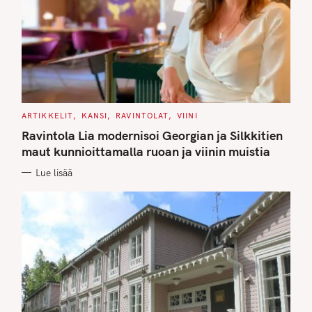
C
ARTIKKELIT
KANSI
RAVINTOLAT
VIINI
A
T
Ravintola Lia modernisoi Georgian ja Silkkitien
E
G
maut kunnioittamalla ruoan ja viinin muistia
O
R
Lue lisää
I
E
S