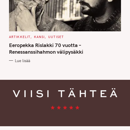
C
ARTIKKELIT
KANSI
UUTISET
A
T
Eeropekka Rislakki 70 vuotta –
E
G
Renessanssihahmon välipysäkki
O
R
Lue lisää
I
E
S