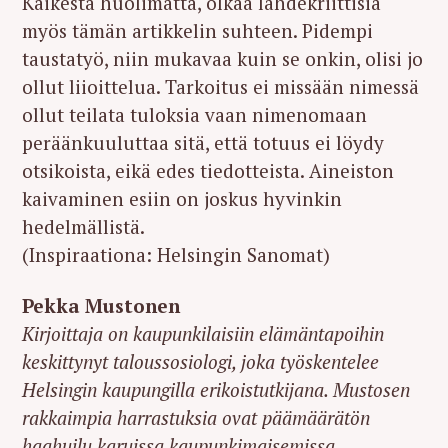
Kaikesta huolimatta, olkaa lähdekriittisiä
r
myös tämän artikkelin suhteen. Pidempi
c
taustatyö, niin mukavaa kuin se onkin, olisi jo
h
ollut liioittelua. Tarkoitus ei missään nimessä
f
ollut teilata tuloksia vaan nimenomaan
o
r
peräänkuuluttaa sitä, että totuus ei löydy
:
otsikoista, eikä edes tiedotteista. Aineiston
kaivaminen esiin on joskus hyvinkin
hedelmällistä.
(Inspiraationa: Helsingin Sanomat)
Pekka Mustonen
Kirjoittaja on kaupunkilaisiin elämäntapoihin
keskittynyt taloussosiologi, joka työskentelee
Helsingin kaupungilla erikoistutkijana. Mustosen
rakkaimpia harrastuksia ovat päämäärätön
haahuilu karuissa kaupunkimaisemissa,