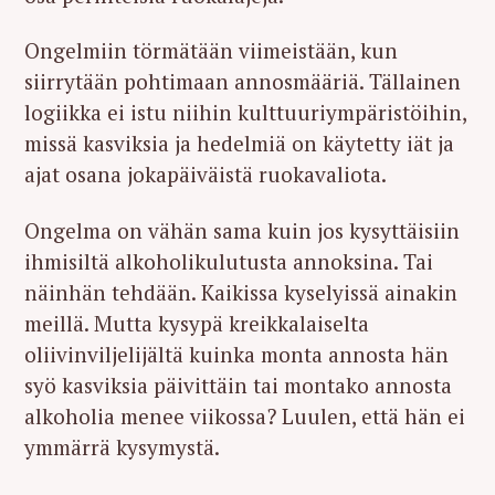
Ongelmiin törmätään viimeistään, kun
siirrytään pohtimaan annosmääriä. Tällainen
logiikka ei istu niihin kulttuuriympäristöihin,
missä kasviksia ja hedelmiä on käytetty iät ja
ajat osana jokapäiväistä ruokavaliota.
Ongelma on vähän sama kuin jos kysyttäisiin
ihmisiltä alkoholikulutusta annoksina. Tai
näinhän tehdään. Kaikissa kyselyissä ainakin
meillä. Mutta kysypä kreikkalaiselta
oliivinviljelijältä kuinka monta annosta hän
syö kasviksia päivittäin tai montako annosta
alkoholia menee viikossa? Luulen, että hän ei
ymmärrä kysymystä.