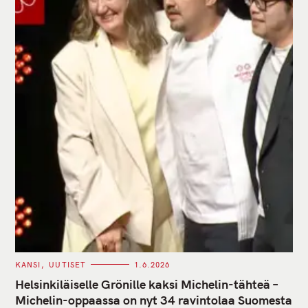
C
KANSI
UUTISET
1.6.2026
A
T
Helsinkiläiselle Grönille kaksi Michelin-tähteä –
E
G
Michelin-oppaassa on nyt 34 ravintolaa Suomesta
O