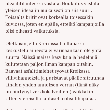
ideaalitilanteessa vastata. Houkutus vastata
yleisen ideaalin mukaisesti on siis suuri.
Toisaalta britit ovat korkealla toisessakin
kuviossa, joten en epäile, etteikö kampanjoilla
olisi oikeasti vaikutuksia.
Olettaisin, että Kreikassa tai Italiassa
keskustelu aiheesta ei varmaankaan ole yhtä
suurta. Näissä maissa kasviksia ja hedelmiä
kulutetaan paljon ilman kampanjoitakin.
Raavaat asfalttimiehet syövät Kreikassa
villivihanneksia ja puristavat päälle sitruunaa
ainakin yhden annoksen verran (tämä näky
on piirtynyt verkkokalvoilleni) vaikkakin
S
sitten viereisellä lautasella olisi lihapataa.
e
a