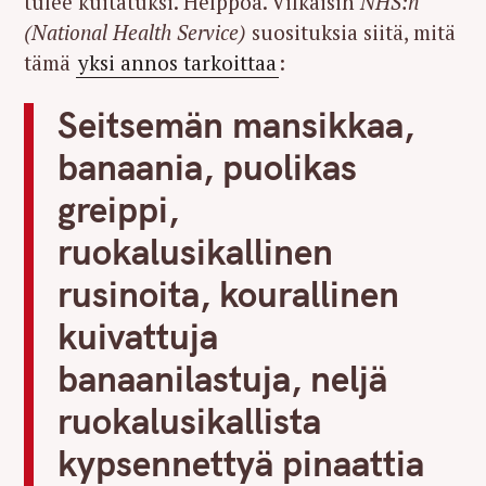
tulee kuitatuksi. Helppoa. Vilkaisin
NHS:n
(National Health Service)
suosituksia siitä, mitä
tämä
yksi annos tarkoittaa
:
Seitsemän mansikkaa,
banaania, puolikas
greippi,
ruokalusikallinen
rusinoita, kourallinen
kuivattuja
banaanilastuja, neljä
ruokalusikallista
kypsennettyä pinaattia