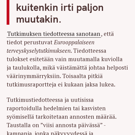
kuitenkin irti paljon
muutakin.
Tutkimuksen tiedotteessa sanotaan
, että
tiedot perustuvat
Eurooppalaiseen
terveyskyselytutkimukseen
. Tiedotteessa
tulokset esitetään vain muutamalla kuviolla
ja taulukolla, mikä väistämättä johtaa helposti
väärinymmärryksiin. Toisaalta pitkiä
tutkimusraportteja ei kukaan jaksa lukea.
Tutkimustiedotteessa ja uutisissa
raportoidulla hedelmien tai kasvisten
syömisellä tarkoitetaan annosten määrää.
Taustalla on ”viisi annosta päivässä” -
kampanja, jonka näkyvyydessä ja