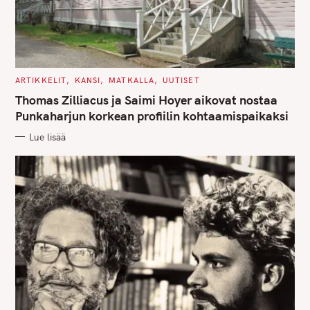
C
ARTIKKELIT
KANSI
MATKALLA
UUTISET
A
T
Thomas Zilliacus ja Saimi Hoyer aikovat nostaa
E
G
Punkaharjun korkean profiilin kohtaamispaikaksi
O
R
Lue lisää
I
E
S