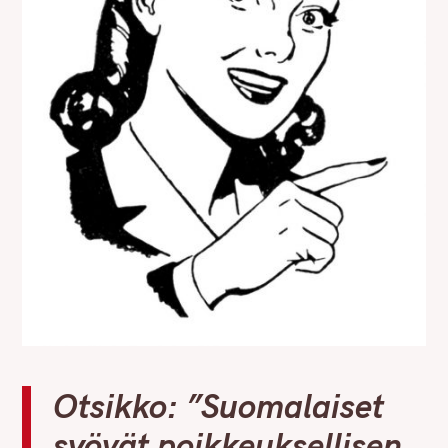
Otsikko: ”Suomalaiset
syövät poikkeuksellisen