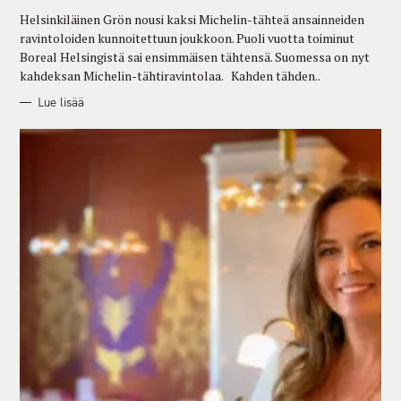
R
Helsinkiläinen Grön nousi kaksi Michelin-tähteä ansainneiden
I
E
ravintoloiden kunnoitettuun joukkoon. Puoli vuotta toiminut
S
Boreal Helsingistä sai ensimmäisen tähtensä. Suomessa on nyt
kahdeksan Michelin-tähtiravintolaa. Kahden tähden..
Lue lisää