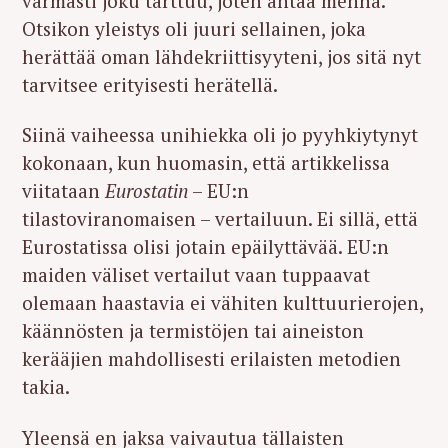
varmasti joku tarttuu, joten antaa mennä.
Otsikon yleistys oli juuri sellainen, joka
herättää oman lähdekriittisyyteni, jos sitä nyt
tarvitsee erityisesti herätellä.
Siinä vaiheessa unihiekka oli jo pyyhkiytynyt
kokonaan, kun huomasin, että artikkelissa
viitataan
Eurostatin
– EU:n
tilastoviranomaisen – vertailuun. Ei sillä, että
Eurostatissa olisi jotain epäilyttävää. EU:n
maiden väliset vertailut vaan tuppaavat
olemaan haastavia ei vähiten kulttuurierojen,
käännösten ja termistöjen tai aineiston
kerääjien mahdollisesti erilaisten metodien
takia.
Yleensä en jaksa vaivautua tällaisten