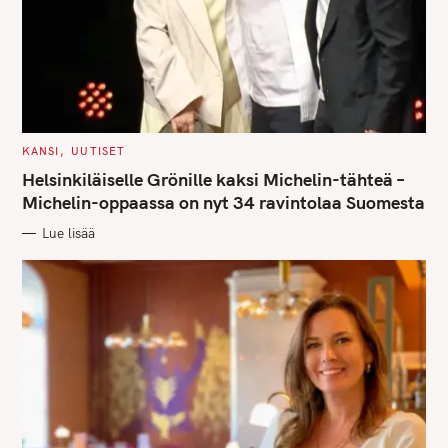
C
KANSI
UUTISET
A
T
Helsinkiläiselle Grönille kaksi Michelin-tähteä –
E
G
Michelin-oppaassa on nyt 34 ravintolaa Suomesta
O
R
Lue lisää
I
E
S