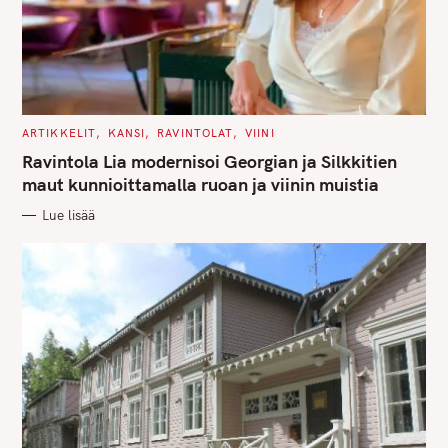
C
ARTIKKELIT
KANSI
RAVINTOLAT
VIINI
A
T
Ravintola Lia modernisoi Georgian ja Silkkitien
E
G
maut kunnioittamalla ruoan ja viinin muistia
O
R
Lue lisää
I
E
S