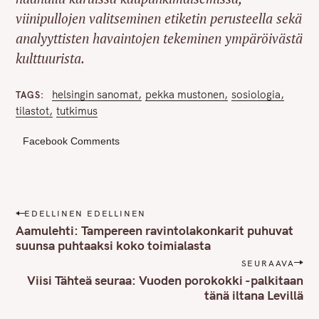
viinipullojen valitseminen etiketin perusteella sekä
analyyttisten havaintojen tekeminen ympäröivästä
kulttuurista.
helsingin sanomat
pekka mustonen
sosiologia
TAGS
tilastot
tutkimus
Facebook Comments
P
EDELLINEN EDELLINEN
o
Aamulehti: Tampereen ravintolakonkarit puhuvat
s
suunsa puhtaaksi koko toimialasta
t
SEURAAVA
n
Viisi Tähteä seuraa: Vuoden porokokki -palkitaan
tänä iltana Levillä
a
v