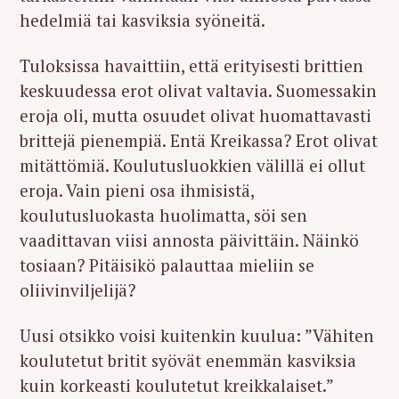
hedelmiä tai kasviksia syöneitä.
Tuloksissa havaittiin, että erityisesti brittien
keskuudessa erot olivat valtavia. Suomessakin
eroja oli, mutta osuudet olivat huomattavasti
brittejä pienempiä. Entä Kreikassa? Erot olivat
mitättömiä. Koulutusluokkien välillä ei ollut
eroja. Vain pieni osa ihmisistä,
koulutusluokasta huolimatta, söi sen
vaadittavan viisi annosta päivittäin. Näinkö
tosiaan? Pitäisikö palauttaa mieliin se
oliivinviljelijä?
Uusi otsikko voisi kuitenkin kuulua: ”Vähiten
koulutetut britit syövät enemmän kasviksia
kuin korkeasti koulutetut kreikkalaiset.”