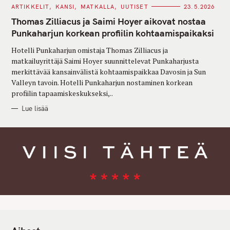
C
ARTIKKELIT
KANSI
MATKALLA
UUTISET
23.5.2026
A
T
Thomas Zilliacus ja Saimi Hoyer aikovat nostaa
E
G
Punkaharjun korkean profiilin kohtaamispaikaksi
O
R
Hotelli Punkaharjun omistaja Thomas Zilliacus ja
I
E
matkailuyrittäjä Saimi Hoyer suunnittelevat Punkaharjusta
S
merkittävää kansainvälistä kohtaamispaikkaa Davosin ja Sun
Valleyn tavoin. Hotelli Punkaharjun nostaminen korkean
profiilin tapaamiskeskukseksi,..
Lue lisää