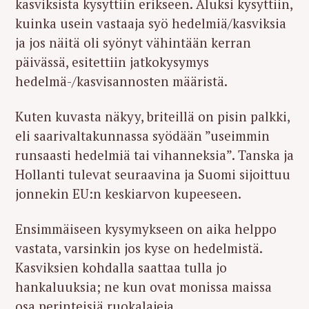
kasviksista kysyttiin erikseen. Aluksi kysyttiin,
kuinka usein vastaaja syö hedelmiä/kasviksia
ja jos näitä oli syönyt vähintään kerran
päivässä, esitettiin jatkokysymys
hedelmä-/kasvisannosten määristä.
Kuten kuvasta näkyy, briteillä on pisin palkki,
eli saarivaltakunnassa syödään ”useimmin
runsaasti hedelmiä tai vihanneksia”. Tanska ja
Hollanti tulevat seuraavina ja Suomi sijoittuu
jonnekin EU:n keskiarvon kupeeseen.
Ensimmäiseen kysymykseen on aika helppo
vastata, varsinkin jos kyse on hedelmistä.
Kasviksien kohdalla saattaa tulla jo
hankaluuksia; ne kun ovat monissa maissa
osa perinteisiä ruokalajeja.