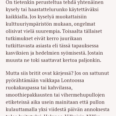
On tietenkin perusteltua tehdä yhtenäinen
kysely tai haastattelurunko käytettäväksi
kaikkialla. Jos kyselyä muokattaisiin
kulttuuriympäristön mukaan, ongelmat
olisivat vielä suurempia. Toisaalta tällaiset
tutkimukset eivät kerro juurikaan
tutkittavasta asiasta eli tässä tapauksessa
kasviksien ja hedelmien syömisestä. Jostain
muusta ne toki saattavat kertoa paljonkin.
Mutta siis britit ovat kärjessä? Jos on sattunut
pyörähtämään vaikkapa Lontoossa
ruokakaupassa tai kahvilassa,
smoothiepakkausten tai vihermehupullojen
etiketeissä aika usein mainitaan että pullon
kulauttamalla yksi viidestä päivän annoksesta