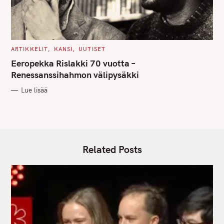
C
ARTIKKELIT
KANSI
UUTISET
A
T
Eeropekka Rislakki 70 vuotta –
E
G
Renessanssihahmon välipysäkki
O
R
Lue lisää
I
E
S
Related Posts