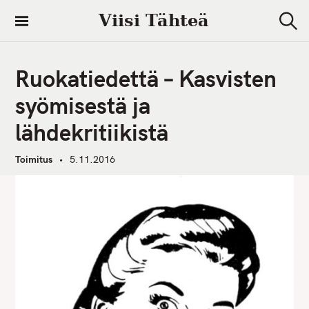
S
Viisi Tähteä
k
S
i
e
a
p
r
Ruokatiedettä – Kasvisten
t
c
h
o
syömisestä ja
c
lähdekritiikistä
o
n
Toimitus
5.11.2016
t
e
n
t