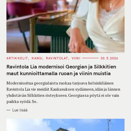
C
ARTIKKELIT
KANSI
RAVINTOLAT
VIINI
30.5.2026
A
T
Ravintola Lia modernisoi Georgian ja Silkkitien
E
G
maut kunnioittamalla ruoan ja viinin muistia
O
R
Modernisoitua georgialaista ruokaa tarjoava helsinkiläinen
I
E
Ravintola Lia vie meidät Kaukasuksen sydämeen, idän ja lännen
S
yhdistävän Silkkitien risteykseen. Georgiassa pöytä ei ole vain
paikka syödä. Se..
Lue lisää