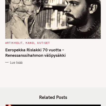
C
ARTIKKELIT
KANSI
UUTISET
A
T
Eeropekka Rislakki 70 vuotta –
E
G
Renessanssihahmon välipysäkki
O
R
Lue lisää
I
E
S
Related Posts