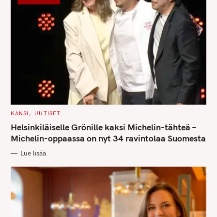
C
KANSI
UUTISET
A
T
Helsinkiläiselle Grönille kaksi Michelin-tähteä –
E
G
Michelin-oppaassa on nyt 34 ravintolaa Suomesta
O
R
Lue lisää
I
E
S