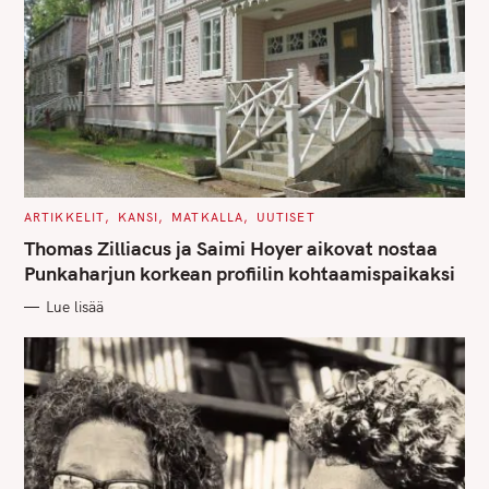
C
ARTIKKELIT
KANSI
MATKALLA
UUTISET
A
T
Thomas Zilliacus ja Saimi Hoyer aikovat nostaa
E
G
Punkaharjun korkean profiilin kohtaamispaikaksi
O
R
Lue lisää
I
E
S