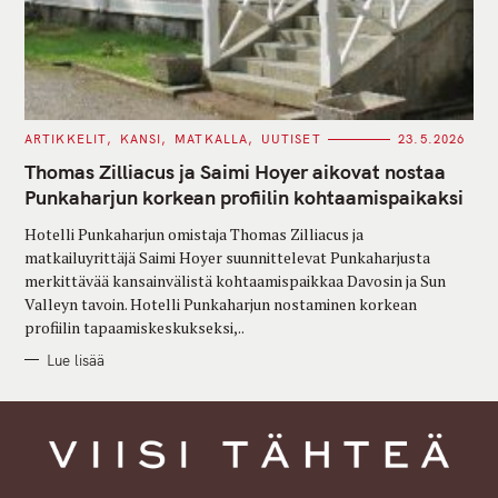
C
ARTIKKELIT
KANSI
MATKALLA
UUTISET
23.5.2026
A
T
Thomas Zilliacus ja Saimi Hoyer aikovat nostaa
E
G
Punkaharjun korkean profiilin kohtaamispaikaksi
O
R
Hotelli Punkaharjun omistaja Thomas Zilliacus ja
I
E
matkailuyrittäjä Saimi Hoyer suunnittelevat Punkaharjusta
S
merkittävää kansainvälistä kohtaamispaikkaa Davosin ja Sun
Valleyn tavoin. Hotelli Punkaharjun nostaminen korkean
profiilin tapaamiskeskukseksi,..
Lue lisää