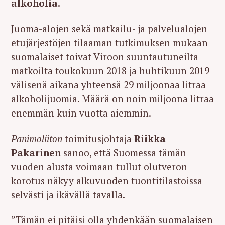
alkoholia.
Juoma-alojen sekä matkailu- ja palvelualojen
etujärjestöjen tilaaman tutkimuksen mukaan
suomalaiset toivat Viroon suuntautuneilta
matkoilta toukokuun 2018 ja huhtikuun 2019
välisenä aikana yhteensä 29 miljoonaa litraa
alkoholijuomia. Määrä on noin miljoona litraa
enemmän kuin vuotta aiemmin.
Panimoliiton
toimitusjohtaja
Riikka
Pakarinen
sanoo, että Suomessa tämän
vuoden alusta voimaan tullut olutveron
korotus näkyy alkuvuoden tuontitilastoissa
selvästi ja ikävällä tavalla.
”Tämän ei pitäisi olla yhdenkään suomalaisen