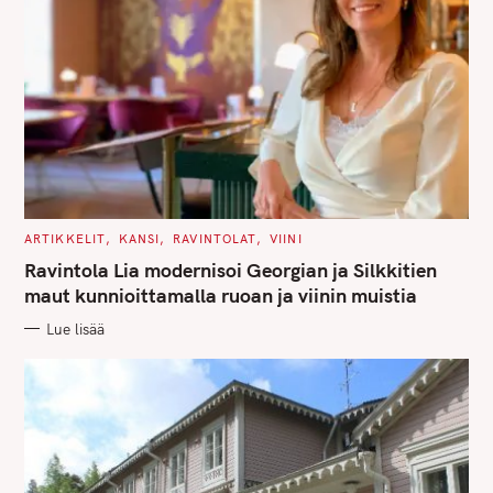
C
ARTIKKELIT
KANSI
RAVINTOLAT
VIINI
A
T
Ravintola Lia modernisoi Georgian ja Silkkitien
E
G
maut kunnioittamalla ruoan ja viinin muistia
O
R
Lue lisää
I
E
S