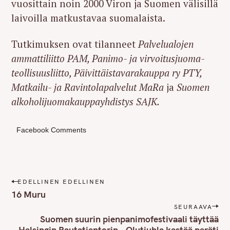
vuosittain noin 2000 Viron ja Suomen välisillä
laivoilla matkustavaa suomalaista.
Tutkimuksen ovat tilanneet
Palvelualojen
ammattiliitto PAM, Panimo- ja virvoitusjuoma-
teollisuusliitto, Päivittäistavarakauppa ry PTY,
Matkailu- ja Ravintolapalvelut MaRa
ja
Suomen
alkoholijuomakauppayhdistys SAJK.
Facebook Comments
P
EDELLINEN EDELLINEN
o
16 Muru
s
SEURAAVA
t
Suomen suurin pienpanimofestivaali täyttää
n
Helsingin Rautatientorin – Olutjuhla kestää peräti