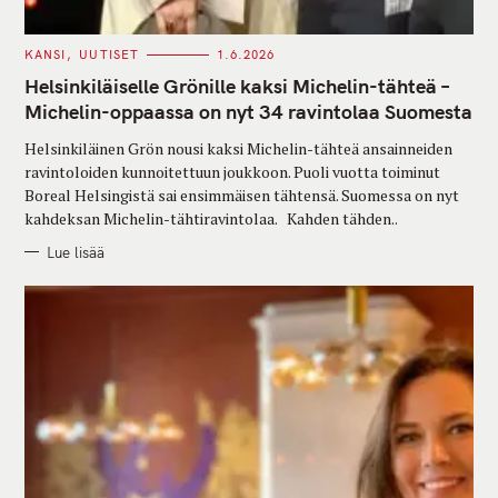
C
KANSI
UUTISET
1.6.2026
A
T
Helsinkiläiselle Grönille kaksi Michelin-tähteä –
E
G
Michelin-oppaassa on nyt 34 ravintolaa Suomesta
O
R
Helsinkiläinen Grön nousi kaksi Michelin-tähteä ansainneiden
I
E
ravintoloiden kunnoitettuun joukkoon. Puoli vuotta toiminut
S
Boreal Helsingistä sai ensimmäisen tähtensä. Suomessa on nyt
kahdeksan Michelin-tähtiravintolaa. Kahden tähden..
Lue lisää