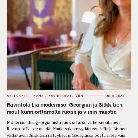
C
ARTIKKELIT
KANSI
RAVINTOLAT
VIINI
30.5.2026
A
T
Ravintola Lia modernisoi Georgian ja Silkkitien
E
G
maut kunnioittamalla ruoan ja viinin muistia
O
R
Modernisoitua georgialaista ruokaa tarjoava helsinkiläinen
I
E
Ravintola Lia vie meidät Kaukasuksen sydämeen, idän ja lännen
S
yhdistävän Silkkitien risteykseen. Georgiassa pöytä ei ole vain