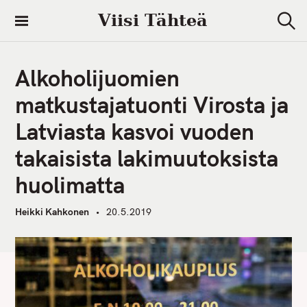
S
Viisi Tähteä
k
S
i
e
a
p
r
Alkoholijuomien
t
c
h
o
matkustajatuonti Virosta ja
c
Latviasta kasvoi vuoden
o
n
takaisista lakimuutoksista
t
huolimatta
e
n
Heikki Kahkonen
20.5.2019
t