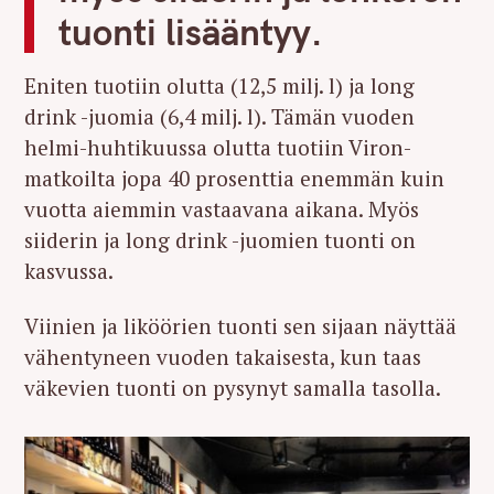
tuonti lisääntyy.
Eniten tuotiin olutta (12,5 milj. l) ja long
drink -juomia (6,4 milj. l). Tämän vuoden
helmi-huhtikuussa olutta tuotiin Viron-
matkoilta jopa 40 prosenttia enemmän kuin
vuotta aiemmin vastaavana aikana. Myös
siiderin ja long drink -juomien tuonti on
kasvussa.
Viinien ja liköörien tuonti sen sijaan näyttää
vähentyneen vuoden takaisesta, kun taas
väkevien tuonti on pysynyt samalla tasolla.